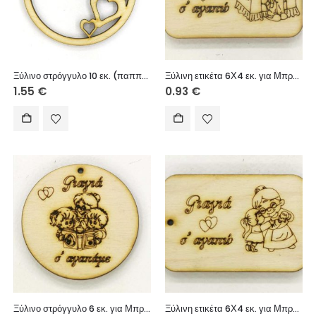
Ξύλινο στρόγγυλο 10 εκ. (παππούς)
Ξύλινη ετικέτα 6Χ4 εκ. για Μπρελόκ (Παππού σ’ αγαπώ κορίτσι)
1.55
€
0.93
€
Ξύλινο στρόγγυλο 6 εκ. για Μπρελόκ (Γιαγιά σ’ αγαπάμε κορίτσι & αγόρι)
Ξύλινη ετικέτα 6Χ4 εκ. για Μπρελόκ (Γιαγιά σ’ αγαπώ κορίτσι)