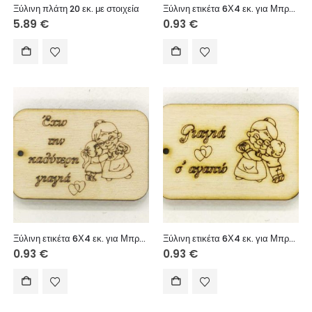
Ξύλινη πλάτη 20 εκ. με στοιχεία
Ξύλινη ετικέτα 6Χ4 εκ. για Μπρελόκ (Έχω τον καλύτερο παππού κορίτσι)
5.89
€
0.93
€
Ξύλινη ετικέτα 6Χ4 εκ. για Μπρελόκ (Έχω την καλύτερη γιαγιά κορίτσι)
Ξύλινη ετικέτα 6Χ4 εκ. για Μπρελόκ (Γιαγιά σ’ αγαπώ αγόρι)
0.93
€
0.93
€