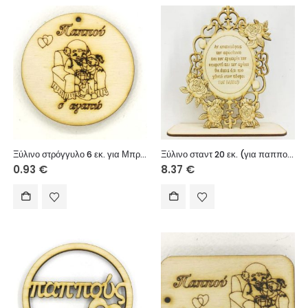
Ξύλινο στρόγγυλο 6 εκ. για Μπρελόκ (Παππού σ’ αγαπώ κορίτσι)
Ξύλινο σταντ 20 εκ. (για παππού)
0.93
€
8.37
€