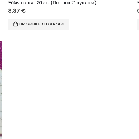
Ξύλινο σταντ 20 εκ. (Παππού Σ’ αγαπάω)
8.37
€
ΠΡΟΣΘΉΚΗ ΣΤΟ ΚΑΛΆΘΙ