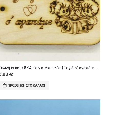
Ξύλινη ετικέτα 6Χ4 εκ. για Μπρελόκ (Γιαγιά σ’ αγαπάμε κορίτσι & αγόρι)
0.93
€
ΠΡΟΣΘΉΚΗ ΣΤΟ ΚΑΛΆΘΙ