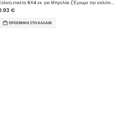
Ξύλινη ετικέτα 6Χ4 εκ. για Μπρελόκ (Έχουμε την καλύτερη γιαγιά κορίτσι & αγόρι)
0.93
€
ΠΡΟΣΘΉΚΗ ΣΤΟ ΚΑΛΆΘΙ