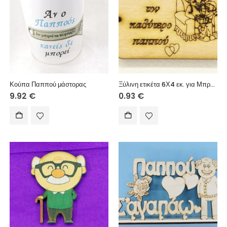
Κούπα Παππού μάστορας
Ξύλινη ετικέτα 6Χ4 εκ. για Μπρελόκ (Έχω τον καλύτερο παππού αγόρι)
9.92
€
0.93
€