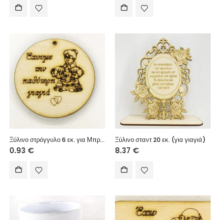
Ξύλινο στρόγγυλο 6 εκ. για Μπρελόκ (Έχουμε την καλύτερη γιαγιά κορίτσι & αγόρι)
Ξύλινο σταντ 20 εκ. (για γιαγιά)
0.93
€
8.37
€