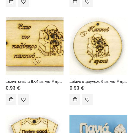
Ξύλινη ετικέτα 6Χ4 εκ. για Μπρελόκ (Έχω τον καλύτερο παππού αγόρι)
Ξύλινο στρόγγυλο 6 εκ. για Μπρελόκ (Παππού σ’ αγαπώ αγόρι)
0.93
€
0.93
€