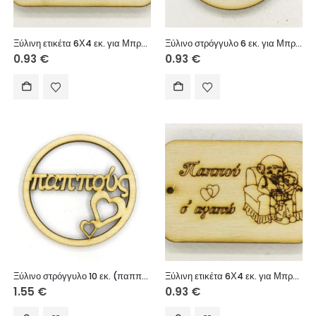
Ξύλινη ετικέτα 6Χ4 εκ. για Μπρελόκ (Γιαγιά σ’ αγαπώ κορίτσι)
Ξύλινο στρόγγυλο 6 εκ. για Μπρελόκ (Έχω την καλύτερη γιαγιά κορίτσι)
0.93
€
0.93
€
Ξύλινο στρόγγυλο 10 εκ. (παππούς)
Ξύλινη ετικέτα 6Χ4 εκ. για Μπρελόκ (Παππού σ’ αγαπώ αγόρι)
1.55
€
0.93
€