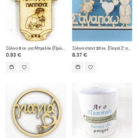
Ξύλινο 6 εκ. για Μπρελόκ (Πρώτη φορά ΠΑΠΠΟΥΣ)
Ξύλινο σταντ 20 εκ. (Γιαγιά Σ’ αγαπάω)
0.93
€
8.37
€