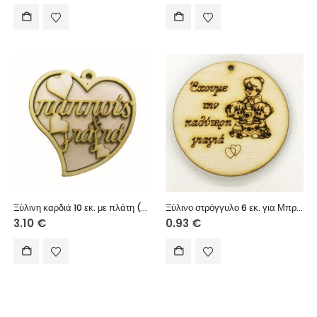
Ξύλινη καρδιά 10 εκ. με πλάτη (παππούς & γιαγιά)
Ξύλινο στρόγγυλο 6 εκ. για Μπρελόκ (Έχουμε την καλύτερη γιαγιά κορίτσι & αγόρι)
3.10
€
0.93
€