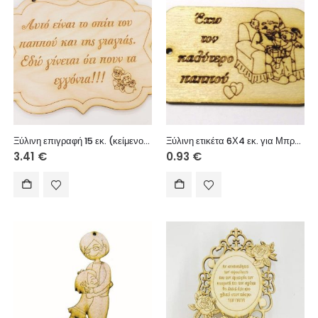
Ξύλινη επιγραφή 15 εκ. (κείμενο επιλογής)
Ξύλινη ετικέτα 6Χ4 εκ. για Μπρελόκ (Έχω τον καλύτερο παππού κορίτσι)
3.41
€
0.93
€