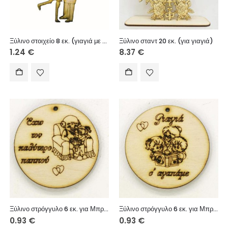
Ξύλινο στοιχείο 8 εκ. (γιαγιά με εγγονή)
Ξύλινο σταντ 20 εκ. (για γιαγιά)
1.24
€
8.37
€
Ξύλινο στρόγγυλο 6 εκ. για Μπρελόκ (Έχω τον καλύτερο παππού κορίτσι)
Ξύλινο στρόγγυλο 6 εκ. για Μπρελόκ (Γιαγιά σ’ αγαπάμε κορίτσι & αγόρι)
0.93
€
0.93
€