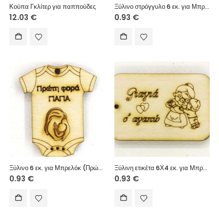
Κούπα Γκλίτερ για παππούδες
Ξύλινο στρόγγυλο 6 εκ. για Μπρελόκ (Έχω τον καλύτερο παππού αγόρι)
12.03
€
0.93
€
Ξύλινο 6 εκ. για Μπρελόκ (Πρώτη φορά ΓΙΑΓΙΑ)
Ξύλινη ετικέτα 6Χ4 εκ. για Μπρελόκ (Γιαγιά σ’ αγαπώ αγόρι)
0.93
€
0.93
€