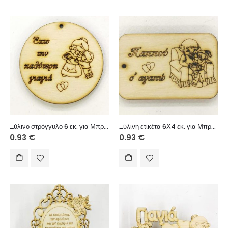
Ξύλινο στρόγγυλο 6 εκ. για Μπρελόκ (Έχω την καλύτερη γιαγιά αγόρι)
Ξύλινη ετικέτα 6Χ4 εκ. για Μπρελόκ (Παππού σ’ αγαπώ κορίτσι)
0.93
€
0.93
€