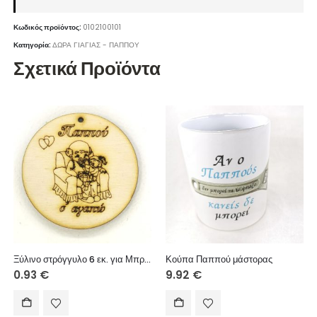
Κωδικός προϊόντος:
0102100101
Κατηγορία:
ΔΩΡΑ ΓΙΑΓΙΑΣ - ΠΑΠΠΟΥ
Σχετικά Προϊόντα
Ξύλινο στρόγγυλο 6 εκ. για Μπρελόκ (Παππού σ’ αγαπώ κορίτσι)
Κούπα Παππού μάστορας
0.93
€
9.92
€