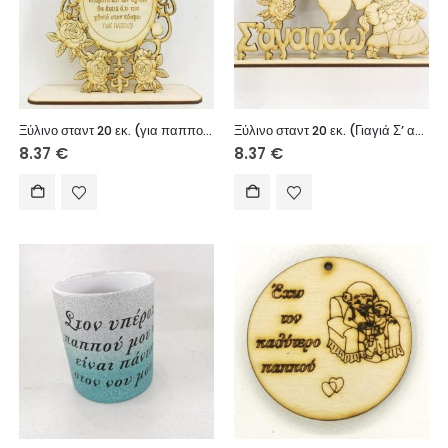
Ξύλινο σταντ 20 εκ. (για παππού)
Ξύλινο σταντ 20 εκ. (Γιαγιά Σ’ αγαπάω)
8.37
€
8.37
€