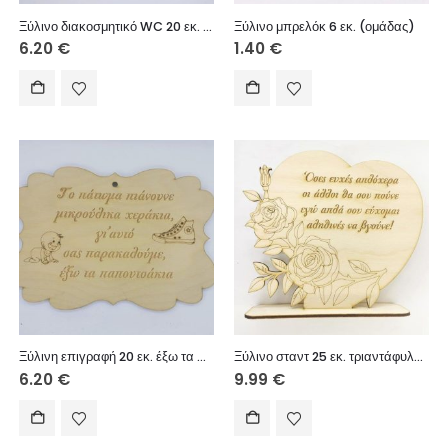
Ξύλινο διακοσμητικό WC 20 εκ. (αγόρι – κορίτσι)
Ξύλινο μπρελόκ 6 εκ. (ομάδας)
6.20
€
1.40
€
Ξύλινη επιγραφή 20 εκ. έξω τα παπουτσάκια
Ξύλινο σταντ 25 εκ. τριαντάφυλλα (κείμενο επιλογής σας)
6.20
€
9.99
€