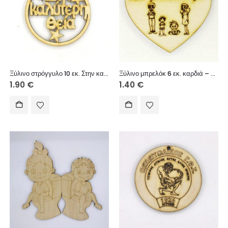
Ξύλινο στρόγγυλο 10 εκ. Στην καλύτερη θεία
Ξύλινο μπρελόκ 6 εκ. καρδιά – Στην γυναικούλα μου (οικογένεια
1.90
€
1.40
€