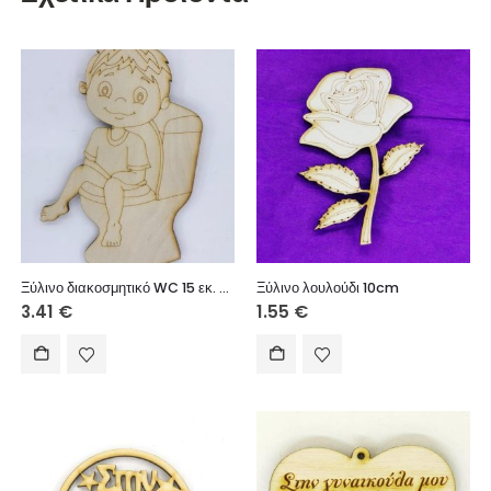
Ξύλινο διακοσμητικό WC 15 εκ. (αγόρι)
Ξύλινο λουλούδι 10cm
3.41
€
1.55
€