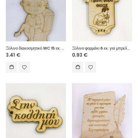
Ξύλινο διακοσμητικό WC 15 εκ. (κορίτσι)
Ξύλινο φορμάκι 6 εκ. για μπρελόκ (Πρώτη φορά ΘΕΙΟΣ)
3.41
€
0.93
€