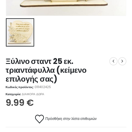
Ξύλινο σταντ 25 εκ.
τριαντάφυλλα (κείμενο
επιλογής σας)
Κωδικός προϊόντος:
0111402425
Κατηγορία:
ΔΙΑΦΟΡΑ ΔΩΡΑ
9.99
€
Πρόσθήκη στην λίστα επιθυμιών