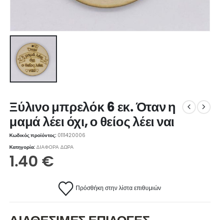
Ξύλινο μπρελόκ 6 εκ. Όταν η
μαμά λέει όχι, ο θείος λέει ναι
Κωδικός προϊόντος:
0111420006
Κατηγορία:
ΔΙΑΦΟΡΑ ΔΩΡΑ
1.40
€
Πρόσθήκη στην λίστα επιθυμιών