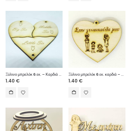
Ξύλινο μπρελόκ 6 εκ. – Καρδιά Χ3
Ξύλινο μπρελόκ 6 εκ. καρδιά – Στην γυναικούλα μου (οικογένεια
1.40
€
1.40
€