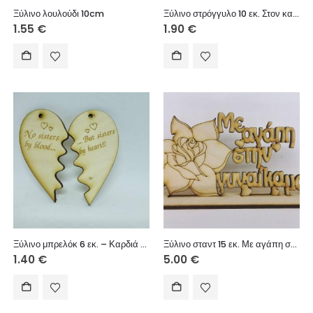
Ξύλινο λουλούδι 10cm
Ξύλινο στρόγγυλο 10 εκ. Στον καλύτερο θείο
1.55
€
1.90
€
Ξύλινο μπρελόκ 6 εκ. – Καρδιά στη μέση – no sisters
Ξύλινο σταντ 15 εκ. Με αγάπη στην γυναίκα μου
1.40
€
5.00
€