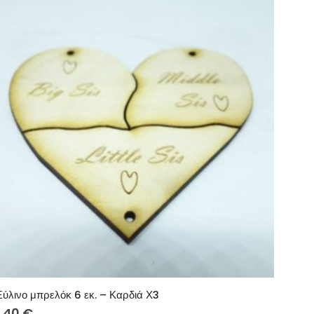
Ξύλινο μπρελόκ 6 εκ. – Καρδιά Χ3
1.40
€