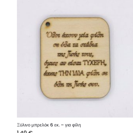
Ξύλινο μπρελόκ 6 εκ. – για φίλη
1.40
€