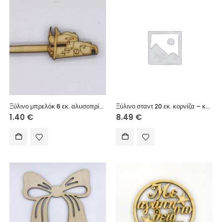
Ξύλινο μπρελόκ 6 εκ. αλυσοπρίονο
Ξύλινο σταντ 20 εκ. κορνίζα – καθρέπτης
1.40
€
8.49
€