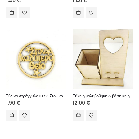
1.40
€
1.40
€
Ξύλινο στρόγγυλο 10 εκ. Στον καλύτερο θείο
Ξύλινη μολυβοθήκη & βάση κινητού (Καρδιά διάτρητη)
1.90
€
12.00
€