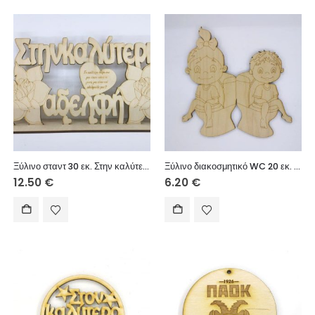
Ξύλινο σταντ 30 εκ. Στην καλύτερη αδελφή
Ξύλινο διακοσμητικό WC 20 εκ. (αγόρι – κορίτσι)
12.50
€
6.20
€