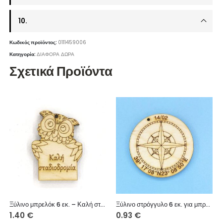
10.
Κωδικός προϊόντος:
0111459006
Κατηγορία:
ΔΙΑΦΟΡΑ ΔΩΡΑ
Σχετικά Προϊόντα
Ξύλινο μπρελόκ 6 εκ. – Καλή σταδιοδρομία
Ξύλινο στρόγγυλο 6 εκ. για μπρελόκ (πυξίδα)
1.40
€
0.93
€