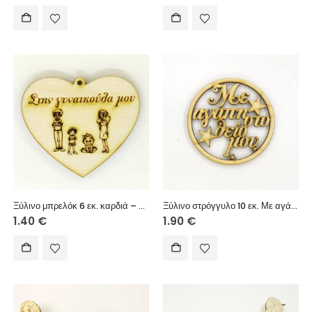
Ξύλινο μπρελόκ 6 εκ. καρδιά – Στην γυναικούλα μου (οικογένεια
Ξύλινο στρόγγυλο 10 εκ. Με αγάπη στο θείο μου
1.40
€
1.90
€