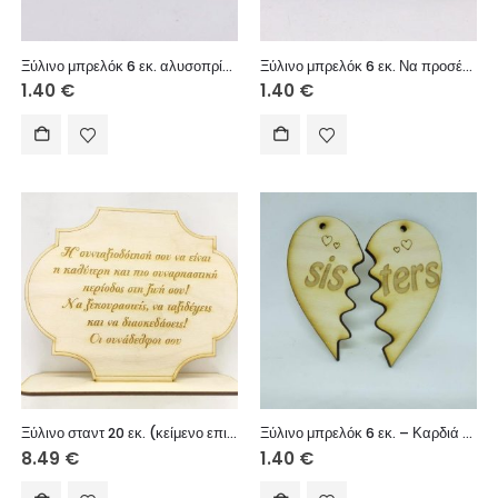
Ξύλινο μπρελόκ 6 εκ. αλυσοπρίονο
Ξύλινο μπρελόκ 6 εκ. Να προσέχεις όταν οδηγείς γιατί κάποιοι σε σκέφτονται
1.40
€
1.40
€
Ξύλινο σταντ 20 εκ. (κείμενο επιλογής σας)
Ξύλινο μπρελόκ 6 εκ. – Καρδιά στη μέση – sisters
8.49
€
1.40
€