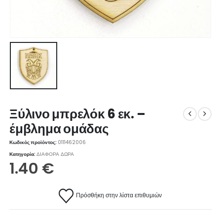
Ξύλινο μπρελόκ 6 εκ. –
έμβλημα ομάδας
Κωδικός προϊόντος:
0111462006
Κατηγορία:
ΔΙΑΦΟΡΑ ΔΩΡΑ
1.40
€
Πρόσθήκη στην λίστα επιθυμιών