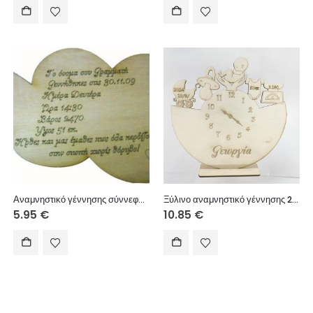
Αναμνηστικό γέννησης σύννεφο 20cm
Ξύλινο αναμνηστικό γέννησης 25 εκ. στιλ ρολόι (στοιχεία επιθυμίας σας)
5.95
€
10.85
€