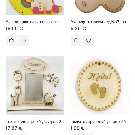
Διακοσμητικό δωματίου μονόκερος 25cm + 4 αστεράκια χρώμα
Αναμνηστικό γέννησης No7 πεταλούδα 20cm
18.60
€
6.20
€
Ξύλινο αναμνηστικό γέννησης 25 εκ. σταντ κορίτσι (στοιχεία επιθυμίας σας)
Ξύλινο αναμνηστικό για μπρελόκ 6 εκ. (στοιχεία επιλογής σας)
17.67
€
1.00
€