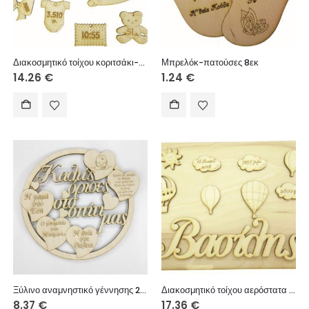
Διακοσμητικό τοίχου κοριτσάκι-μαξιλάρι 30cm
Μπρελόκ-πατούσες 8εκ
14.26
€
1.24
€
Ξύλινο αναμνηστικό γέννησης 25 εκ. κρεμαστό (στοιχεία επιθυμίας σας)
Διακοσμητικό τοίχου αερόστατα 20cm
8.37
€
17.36
€