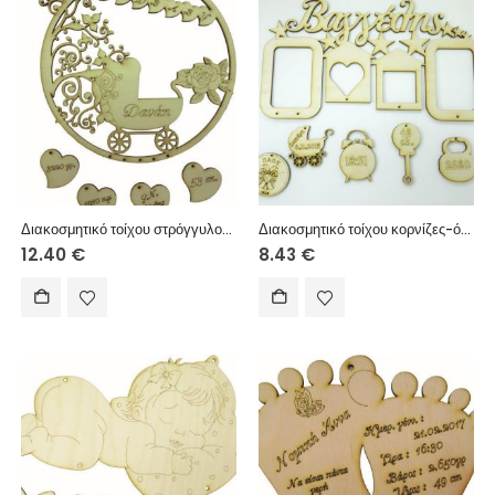
Διακοσμητικό τοίχου στρόγγυλο-καρότσι + 4 στοιχεία 25cm
Διακοσμητικό τοίχου κορνίζες-όνομα 20cm
12.40
€
8.43
€