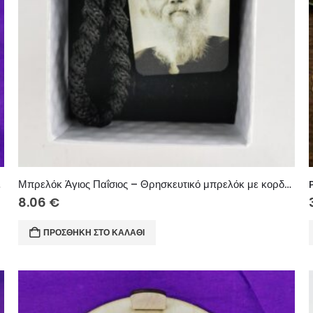
ίκο στοιχείο
Μπρελόκ Άγιος Παΐσιος – Θρησκευτικό μπρελόκ με κορδόνι
8.06
€
ΠΡΟΣΘΉΚΗ ΣΤΟ ΚΑΛΆΘΙ