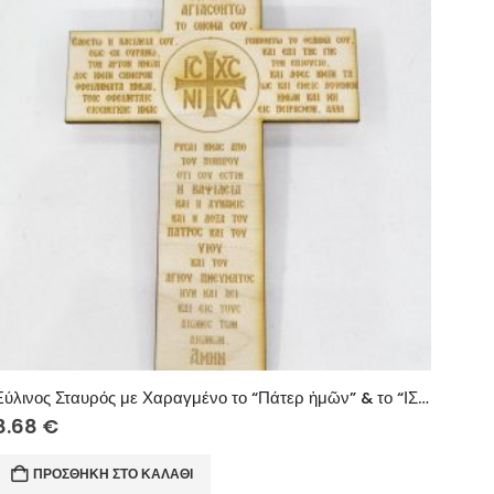
Ξύλινος Σταυρός με Χαραγμένο το “Πάτερ ἡμῶν” & το “ΙΣ ΧΣ ΝΙΚΑ”
8.68
€
ΠΡΟΣΘΉΚΗ ΣΤΟ ΚΑΛΆΘΙ