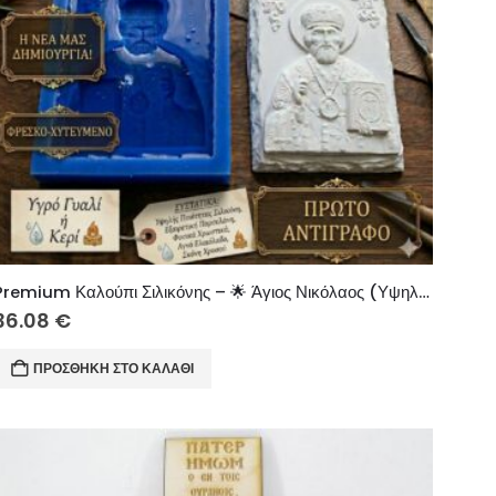
Premium Καλούπι Σιλικόνης – 🌟 Άγιος Νικόλαος (Υψηλή Ευκρίνεια & Αντοχή)
36.08
€
ΠΡΟΣΘΉΚΗ ΣΤΟ ΚΑΛΆΘΙ