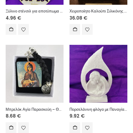
Ξύλινο στένσιλ για αποτύπωμα σε κόλλυβα
Χειροποίητο Καλούπι Σιλικόνης Αγίου Ιωάννη του Βαπτιστή – Ανάγλυφη Ορθόδοξη Εικόνα για Κερί, Γύψο & Ρητίνη
4.96
€
36.08
€
Μπρελόκ Αγία Παρασκεύη – Θρησκευτικό μπρελόκ με κορδόνι και μεταλλίκο στοιχείο
Πορσελάνινη φλόγα με Παναγία & Ιησού
8.68
€
9.92
€