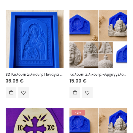
3D Καλούπι Σιλικόνης Παναγία με Βρέφος – Επαγγελματικό Ανάγλυφο 16×13εκ
Καλούπι Σιλικόνης «Αρχάγγελος Μανταμάδος» – Τρισδιάστατο Ανάγλυφο 8x6cm
36.08
€
15.00
€
-21%