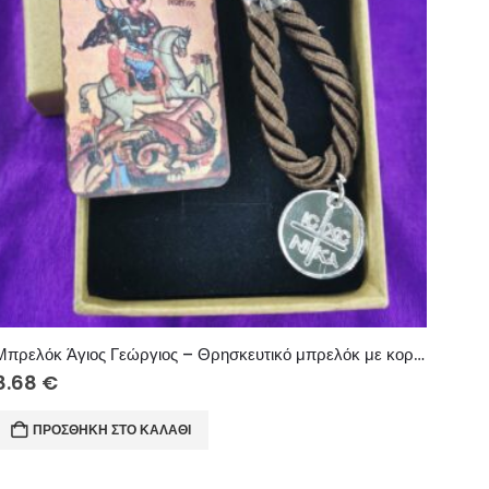
Μπρελόκ Άγιος Γεώργιος – Θρησκευτικό μπρελόκ με κορδόνι και πλεξιγκλάς στοιχείο
8.68
€
ΠΡΟΣΘΉΚΗ ΣΤΟ ΚΑΛΆΘΙ