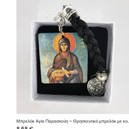
Μπρελόκ Αγία Παρασκεύη – Θρησκευτικό
8.68
€