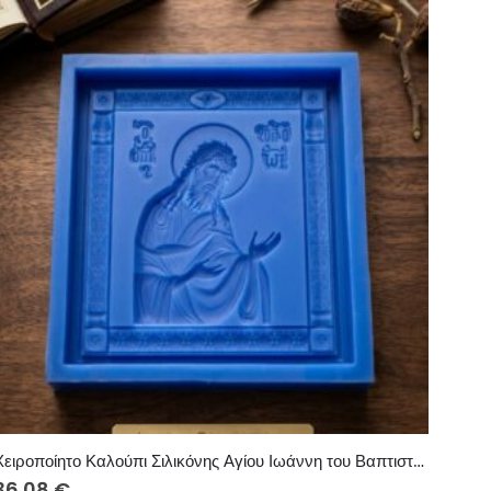
Χειροποίητο Καλούπι Σιλικόνης Αγίου Ιωάννη του Βαπτιστή – Ανάγλυφη Ορθόδοξη Εικόνα για Κερί, Γύψο & Ρητίνη
36.08
€