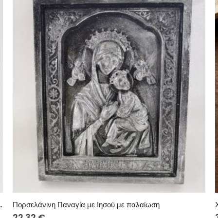
 μπρελόκ με κορδόνι και μεταλλίκο στοιχείο
Πορσελάνινη Παναγία με Ιησού με παλαίωση
22.32
€