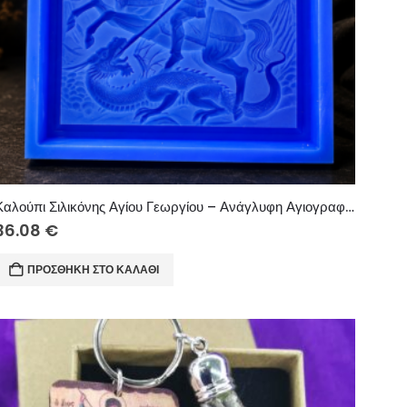
Καλούπι Σιλικόνης Αγίου Γεωργίου – Ανάγλυφη Αγιογραφία για Κεριά, Γύψο & Ρητίνη
36.08
€
ΠΡΟΣΘΉΚΗ ΣΤΟ ΚΑΛΆΘΙ