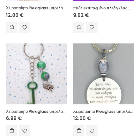
Χειροποίητο Plexiglass μπρελόκ με ακρυλική χάντρα, χειροποίητη φούντα.
παζλ εκτυπωμένο πλεξιγκλας Μαμά πολύχρωμο
12.00
€
9.92
€
Χειροποίητο Plexiglass μπρελόκ με ακρυλικές χάντρες, μεταλλικό στοιχείο.
Χειροποίητο Plexiglass μπρελόκ με μεταλλικά στοιχεία, ακρυλική χάντρα.
6.99
€
12.00
€