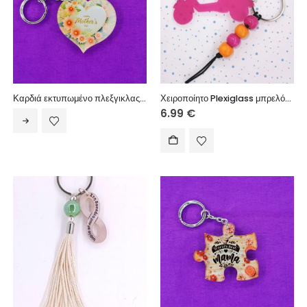
Καρδιά εκτυπωμένο πλεξγικλας μαμά
Χειροποίητο Plexiglass μπρελόκ με ξύλινες χάντρες.
6.99
€