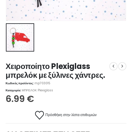
Χειροποίητο Plexiglass
μπρελόκ με ξύλινες χάντρες.
Κωδικός προϊόντος:
mp703015
Κατηγορία:
ΜΠΡΕΛΟΚ Plexiglass
6.99
€
Πρόσθήκη στην λίστα επιθυμιών