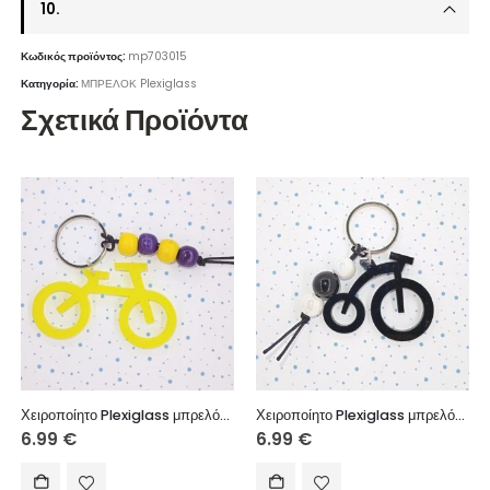
10.
Κωδικός προϊόντος:
mp703015
Κατηγορία:
ΜΠΡΕΛΟΚ Plexiglass
Σχετικά Προϊόντα
Χειροποίητο Plexiglass μπρελόκ με ξύλινες χάντρες.
Χειροποίητο Plexiglass μπρελόκ με κεραμικές χάντρες.
6.99
€
6.99
€