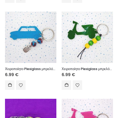
Χειροποίητο Plexiglass μπρελόκ με ακρυλικές χάντρες, μεταλλικό στοιχείο.
Χειροποίητο Plexiglass μπρελόκ με ξύλινες χάντρες.
6.99
€
6.99
€