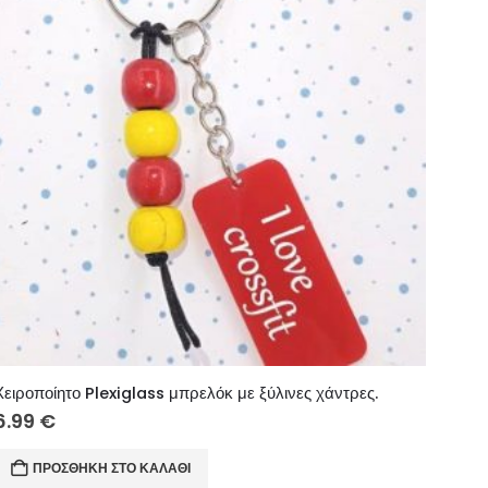
Χειροποίητο Plexiglass μπρελόκ με ξύλινες χάντρες.
6.99
€
ΠΡΟΣΘΉΚΗ ΣΤΟ ΚΑΛΆΘΙ