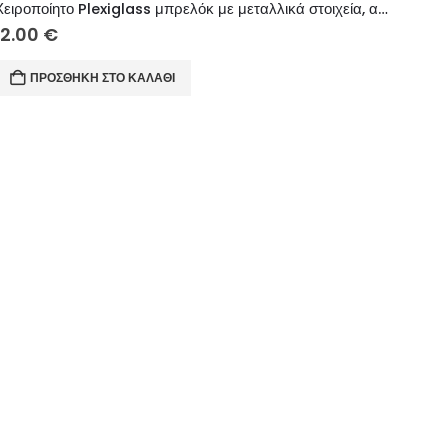
Χειροποίητο Plexiglass μπρελόκ με μεταλλικά στοιχεία, ακρυλική χάντρα.
12.00
€
ΠΡΟΣΘΉΚΗ ΣΤΟ ΚΑΛΆΘΙ