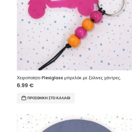
Χειροποίητο Plexiglass μπρελόκ με ξύλινες χάντρες.
6.99
€
ΠΡΟΣΘΉΚΗ ΣΤΟ ΚΑΛΆΘΙ