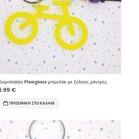
Χειροποίητο Plexiglass μπρελόκ με ξύλινες χάντρες.
6.99
€
ΠΡΟΣΘΉΚΗ ΣΤΟ ΚΑΛΆΘΙ