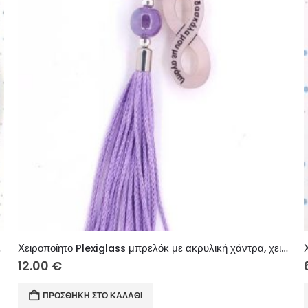
κή χάντρα.
Χειροποίητο Plexiglass μπρελόκ με ακρυλική χάντρα, χειροποίητη φούντα.
12.00
€
ΠΡΟΣΘΉΚΗ ΣΤΟ ΚΑΛΆΘΙ