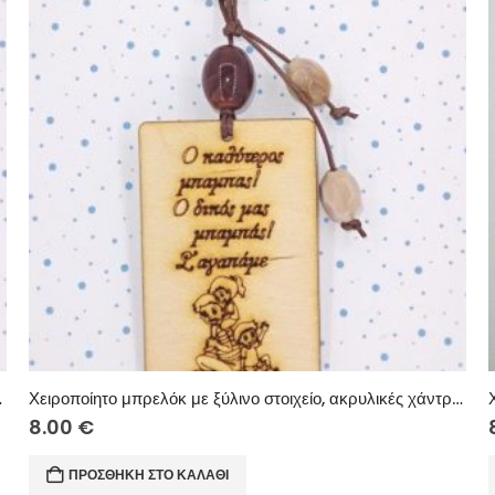
, μακραμέ κορδόνι.
Χειροποίητο μπρελόκ με ξύλινο στοιχείο, ακρυλικές χάντρες, μακραμέ κορδόνι.
8.00
€
ΠΡΟΣΘΉΚΗ ΣΤΟ ΚΑΛΆΘΙ