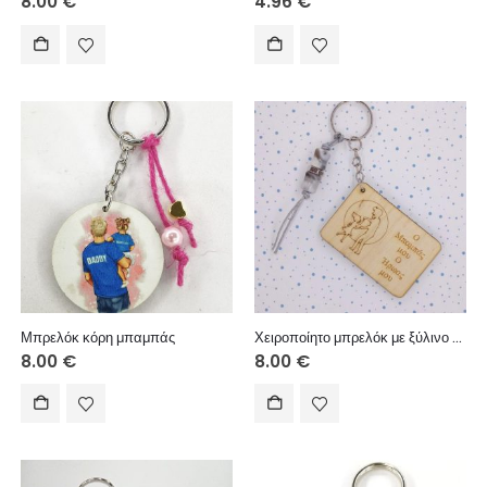
8.00
€
4.96
€
Μπρελόκ κόρη μπαμπάς
Χειροποίητο μπρελόκ με ξύλινο στοιχείο, ακρυλικές χάντρες, μεταλλικό στοιχείο, μακραμέ κορδόνι.
8.00
€
8.00
€