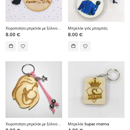
Χειροποίητο μπρελόκ με ξύλινο στοιχείο, ακρυλική χάντρα, χειροποίητη φούντα.
Μπρελόκ γιός μπαμπάς
8.00
€
8.00
€
Χειροποίητο μπρελόκ με ξύλινο στοιχείο, σουέτ κορδόνι και μεταλλικά στοιχεία.
Μπρελόκ Super mama