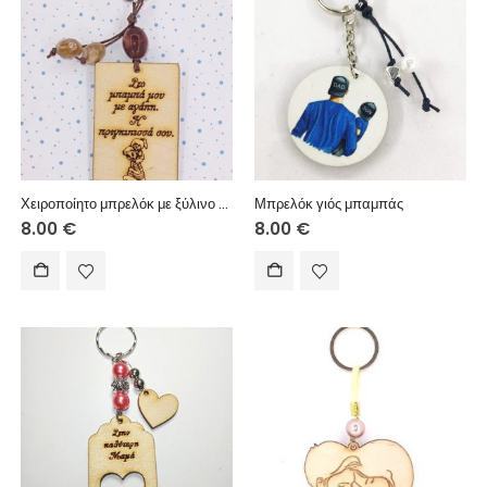
Χειροποίητο μπρελόκ με ξύλινο στοιχείο, ακρυλικές χάντρες, μακραμέ κορδόνι.
Μπρελόκ γιός μπαμπάς
8.00
€
8.00
€