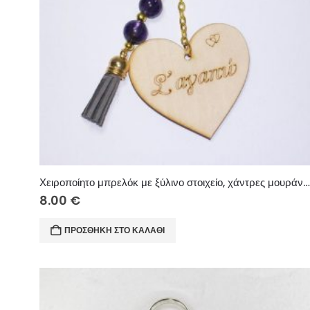
Χειροποίητο μπρελόκ με ξύλινο στοιχείο, χάντρες μουράνο και χειροποίητη σουέτ φού
8.00
€
ΠΡΟΣΘΉΚΗ ΣΤΟ ΚΑΛΆΘΙ