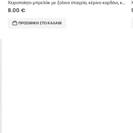
Χειροποίητο μπρελόκ με ξύλινο στοιχείο, κέρινο κορδόνι, κεραμική χάντρα και μεταλλικά στοιχεία.
8.00
€
ΠΡΟΣΘΉΚΗ ΣΤΟ ΚΑΛΆΘΙ