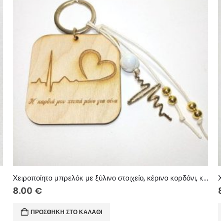
Χειροποίητο μπρελόκ με ξύλινο στοιχείο, κέρινο κορδόνι, κεραμική χάντρα και μεταλλικά στοιχεία.
8.00
€
ΠΡΟΣΘΉΚΗ ΣΤΟ ΚΑΛΆΘΙ