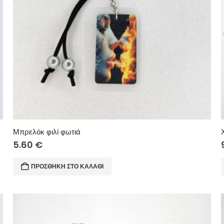
ντα.
Μπρελόκ φιλί φωτιά
5.60
€
ΠΡΟΣΘΉΚΗ ΣΤΟ ΚΑΛΆΘΙ