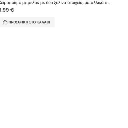
Χειροποίητο μπρελόκ με δύο ξύλινα στοιχεία, μεταλλικά στοιχεία και χειροποίητες φούντες.
9.99
€
ΠΡΟΣΘΉΚΗ ΣΤΟ ΚΑΛΆΘΙ