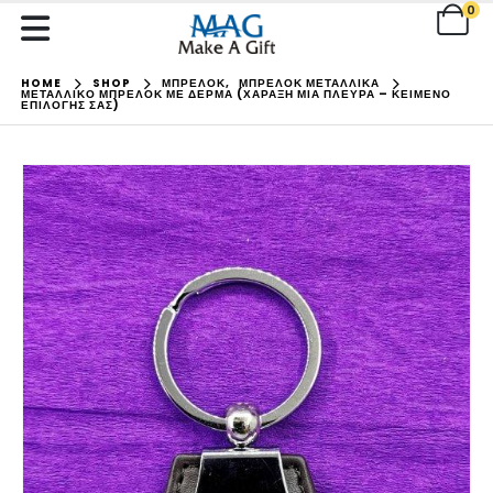
0
HOME
SHOP
ΜΠΡΕΛΟΚ
,
ΜΠΡΕΛΟΚ ΜΕΤΑΛΛΙΚΑ
ΜΕΤΑΛΛΙΚΌ ΜΠΡΕΛΌΚ ΜΕ ΔΈΡΜΑ (ΧΆΡΑΞΗ ΜΊΑ ΠΛΕΥΡΆ – ΚΕΊΜΕΝΟ
ΕΠΙΛΟΓΉΣ ΣΑΣ)