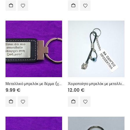
Μεταλλικό μπρελόκ με δέρμα (χάραξη μία πλευρά – κείμενο επιλογής σας)
Χειροποίητο μπρελόκ με μεταλλική ετικέτα, ακρυλική ματόχαντρα, δερμάτινο κορδόνι και μεταλλικά διακοσμητικά στοιχεία
9.99
€
12.00
€