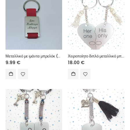
Μεταλλικό με ιμάντα μπρελόκ (χάραξη μία πλευρά – κείμενο επιλογής σας)
Χειροποίητο διπλό μεταλλικό μπρελόκ με ασημένιες φούντες.
9.99
€
18.00
€