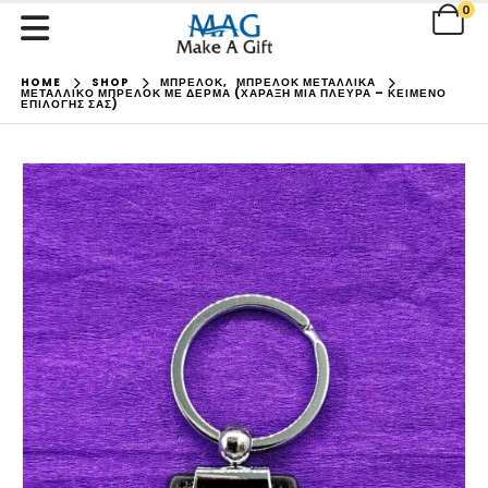
0
HOME
SHOP
ΜΠΡΕΛΟΚ
,
ΜΠΡΕΛΟΚ ΜΕΤΑΛΛΙΚΑ
ΜΕΤΑΛΛΙΚΌ ΜΠΡΕΛΌΚ ΜΕ ΔΈΡΜΑ (ΧΆΡΑΞΗ ΜΊΑ ΠΛΕΥΡΆ – ΚΕΊΜΕΝΟ
ΕΠΙΛΟΓΉΣ ΣΑΣ)