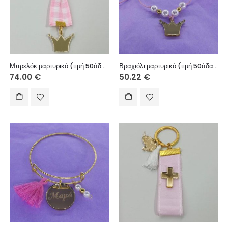
Μπρελόκ μαρτυρικό (τιμή 50άδας)
Βραχιόλι μαρτυρικό (τιμή 50άδας) – θέμα επιλογής σας
74.00
€
50.22
€