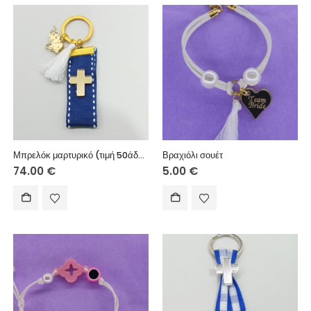
Μπρελόκ μαρτυρικό (τιμή 50άδας)
Βραχιόλι σουέτ
74.00
€
5.00
€