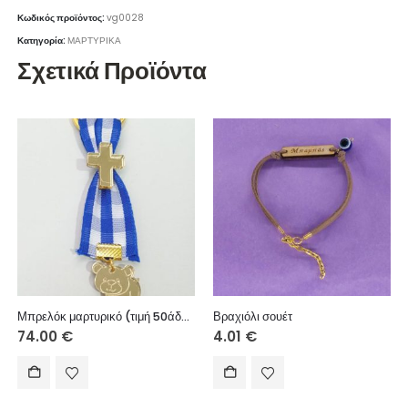
Κωδικός προϊόντος:
vg0028
Κατηγορία:
ΜΑΡΤΥΡΙΚΑ
Σχετικά Προϊόντα
Μπρελόκ μαρτυρικό (τιμή 50άδας)
Βραχιόλι σουέτ
74.00
€
4.01
€