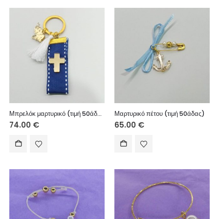
Μπρελόκ μαρτυρικό (τιμή 50άδας)
Μαρτυρικό πέτου (τιμή 50άδας)
74.00
€
65.00
€