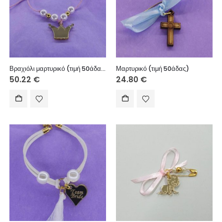
Βραχιόλι μαρτυρικό (τιμή 50άδας) – θέμα επιλογής σας
Μαρτυρικό (τιμή 50άδας)
50.22
€
24.80
€