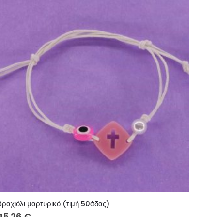
Βραχιόλι μαρτυρικό (τιμή 50άδας)
45.26
€