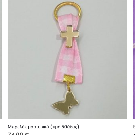
Μπρελόκ μαρτυρικό (τιμή 50άδας)
74.00
€