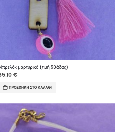
Μπρελόκ μαρτυρικό (τιμή 50άδας)
65.10
€
ΠΡΟΣΘΉΚΗ ΣΤΟ ΚΑΛΆΘΙ