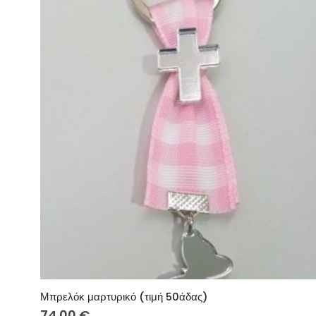
Μπρελόκ μαρτυρικό (τιμή 50άδας)
74.00
€