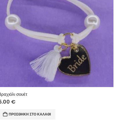
Βραχιόλι σουέτ
5.00
€
ΠΡΟΣΘΉΚΗ ΣΤΟ ΚΑΛΆΘΙ