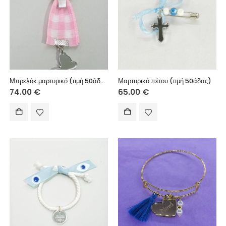
Μπρελόκ μαρτυρικό (τιμή 50άδας)
Μαρτυρικό πέτου (τιμή 50άδας)
74.00
€
65.00
€