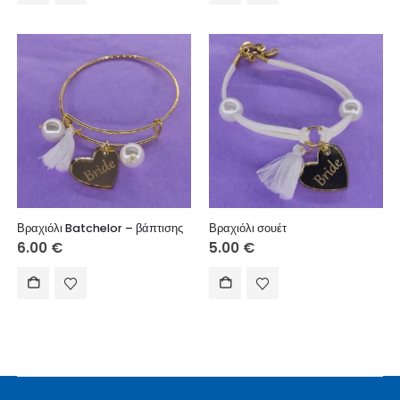
Βραχιόλι Batchelor – βάπτισης
Βραχιόλι σουέτ
6.00
€
5.00
€