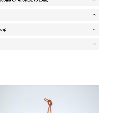
φυσικά υλικά όπως το ξύλο;
ση;