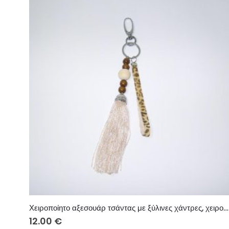
Χειροποίητο αξεσουάρ τσάντας με ξύλινες χάντρες, χειροποίητη διακοσμητική φούντα και λεοπάρ βελούδινη κορδέλα
12.00
€