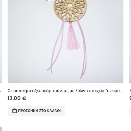
φτερά”, ξύλινες χάντρες και σουέτ κορδόνι
Χειροποίητο αξεσουάρ τσάντας με ξύλινο στοιχείο “ονειροπαγίδα”, χειροποίητη φουντίτσα, σουέτ κορδόνι και χάντρες Murano
12.00
€
ΠΡΟΣΘΉΚΗ ΣΤΟ ΚΑΛΆΘΙ