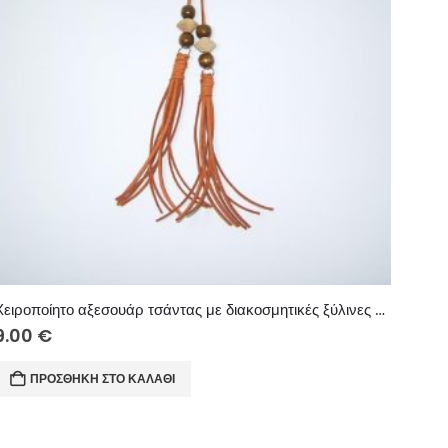
Χειροποίητο αξεσουάρ τσάντας με διακοσμητικές ξύλινες χάντρες και κρόσια από σουέτ κορδόνι
9.00
€
ΠΡΟΣΘΉΚΗ ΣΤΟ ΚΑΛΆΘΙ