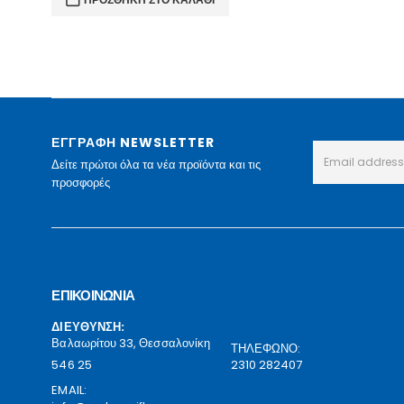
62.00 €.
είναι:
39.00 €.
ΕΓΓΡΑΦΗ NEWSLETTER
Δείτε πρώτοι όλα τα νέα προϊόντα και τις
προσφορές
ΕΠΙΚΟΙΝΩΝΙΑ
ΔΙΕΥΘΥΝΣΗ:
Βαλαωρίτου 33, Θεσσαλονίκη
ΤΗΛΕΦΩΝΟ:
546 25
2310 282407
EMAIL: