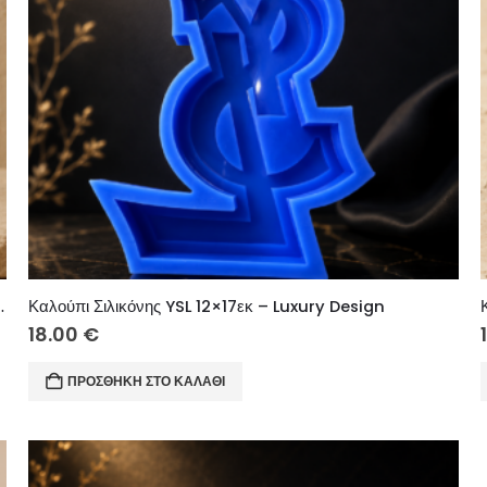
 (ΠΑΟΚ) 8x6x1.5cm – Πλακέτα
Καλούπι Σιλικόνης YSL 12×17εκ – Luxury Design
18.00
€
ΠΡΟΣΘΉΚΗ ΣΤΟ ΚΑΛΆΘΙ