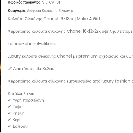
Κωδικός προϊόντος:
SIL-CA-01
Κατηγορία:
Διάφορα Καλούπια Σιλικόνης
Καλούπι Σιλικόνης Chanel 16×13εκ | Make A Gift
Χειροποίητο καλούπι σιλικόνης Chanel 16x13x2εκ υψηλής λεπτομέρει
kaloupi-chanel-silikonis
Luxury καλούπι σιλικόνης Chanel με premium σχεδιασμό και υψη
📏 Διαστάσεις: 16x13x2εκ.
Χειροποίητο καλούπι σιλικόνης εμπνευσμένο από luxury fashion des
Κατάλληλο για:
✔ Υγρή πορσελάνη
✔ Γύψο
✔ Ρητίνη
✔ Κερί
✔ Σαπούνι