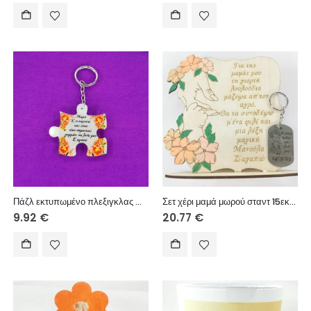
Πάζλ εκτυπωμένο πλεξιγκλας Μαμά
Σετ χέρι μαμά μωρού σταντ 15εκ και μεταλλικό μπρελόκ
9.92
€
20.77
€