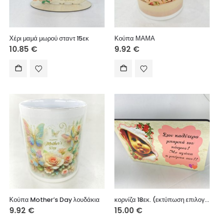
Χέρι μαμά μωρού σταντ 15εκ
Κούπα ΜΑΜΑ
10.85
€
9.92
€
Κούπα Mother’s Day λουδάκια
κορνίζα 18εκ. (εκτύπωση επιλογή σας)
9.92
€
15.00
€