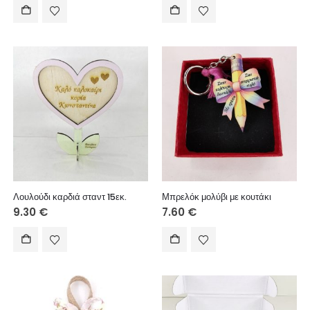
Λουλούδι καρδιά σταντ 15εκ.
Μπρελόκ μολύβι με κουτάκι
9.30
€
7.60
€