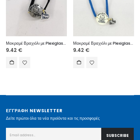
Μακραμέ Βραχιόλι με Plexiglass Στοιχεία Γέννησης & Καρδούλα με Όνομα
Μακραμέ Βραχιόλι με Plexiglass Στοιχεία Γέννησης & Καρδούλα με Όνομα
9.42
€
9.42
€
ΕΓΓΡΑΦΗ NEWSLETTER
Δείτε πρώτοι όλα τα νέα προϊόντα και τις προσφορές