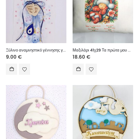
Ξύλινο αναμνηστικό γέννησης γούρι κρεμαστό (πατούσες 6 εκ. με στοιχεία μωρού)
Μαξιλάρι 41χ29 Τα πρώτα μου Χριστούγεννα
9.00
€
18.60
€