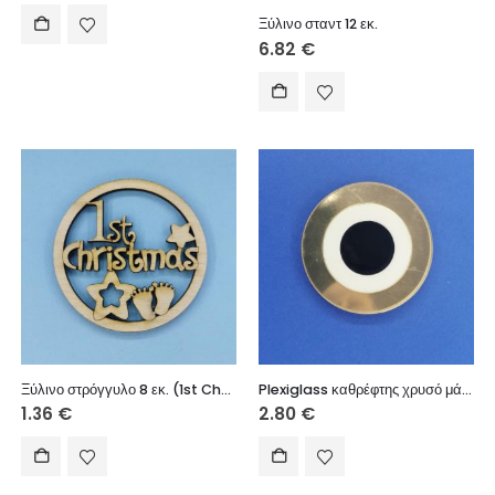
Ξύλινο σταντ 12 εκ.
6.82
€
Ξύλινο στρόγγυλο 8 εκ. (1st Christmas)
Plexiglass καθρέφτης χρυσό μάτι 6 εκ.
1.36
€
2.80
€