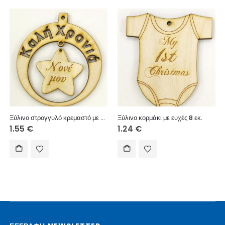
Ξύλινο στρογγυλό κρεμαστό με ευχές (Καλή Χρονιά), σε αστέρι (Νονέ μου) 10 εκ.
Ξύλινο κορμάκι με ευχές 8 εκ.
1.55
€
1.24
€