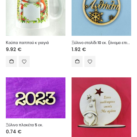
Κούπα παππού κ γιαγιά
Ξύλινο στολίδι 10 εκ. (όνομα επιλογής σας)
9.92
€
1.92
€
Ξύλινο πλακέτα 5 εκ.
0.74
€