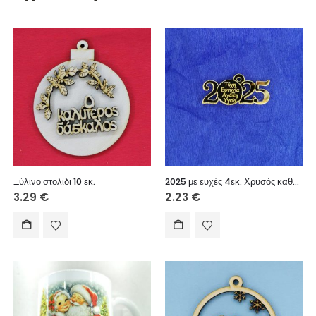
Ξύλινο στολίδι 10 εκ.
2025 με ευχές 4εκ. Χρυσός καθρέφτης 5τεμ.
3.29
€
2.23
€