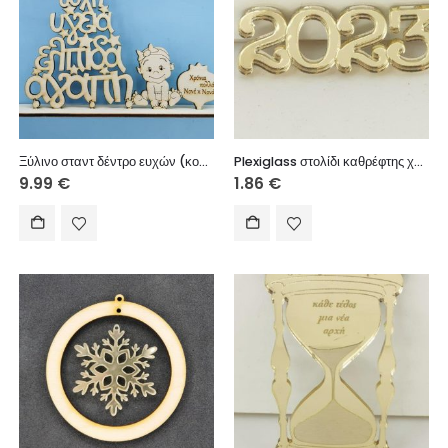
Ξύλινο σταντ δέντρο ευχών (κορίτσι) Χρόνια πολλά Νονέ και Νονά 25 εκ.
Plexiglass στολίδι καθρέφτης χρυσός 4 εκ.
9.99
€
1.86
€