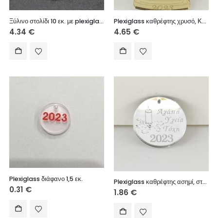
Ξύλινο στολίδι 10 εκ. με plexiglass
Plexiglass καθρέφτης χρυσό, Κλεψύδρα με ευχή, 10 εκ.
4.34
€
4.65
€
Plexiglass διάφανο 1,5 εκ.
Plexiglass καθρέφτης ασημί, στρόγγυλο με ευχές, 4 εκ.
0.31
€
1.86
€