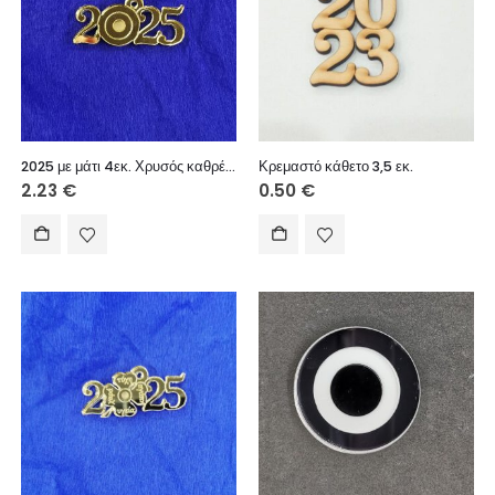
2025 με μάτι 4εκ. Χρυσός καθρέφτης 5τεμ.
Κρεμαστό κάθετο 3,5 εκ.
2.23
€
0.50
€