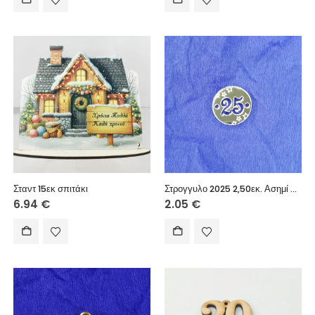
Σταντ 15εκ σπιτάκι
Στρογγυλο 2025 2,50εκ. Ασημί καθρέφτης 5τεμ
6.94
€
2.05
€