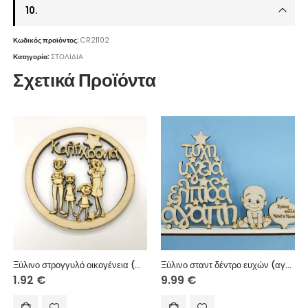
10.
Κωδικός προϊόντος:
CR21102
Κατηγορία:
ΣΤΟΛΙΔΙΑ
Σχετικά Προϊόντα
Ξύλινο στρογγυλό οικογένεια (Μπαμπάς, Μαμά, Κορίτσι, Κορίτσι) και ευχές Καλή Χρονιά 10 εκ.
Ξύλινο σταντ δέντρο ευχών (αγόρι) Χρόνια πολλά Νονέ και Νονά 25 εκ.
1.92
€
9.99
€