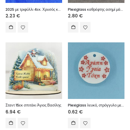
2025 με τριφύλλι 4εκ. Χρυσός καθρέφτης 5τεμ.
Plexiglass καθρέφτης ασημί μάτι 6 εκ.
2.23
€
2.80
€
Σταντ 15εκ σπιτάκι Άγιος Βασίλης
Plexiglass λευκό, στρόγγυλο με ευχές, 2,5 εκ.
6.94
€
0.62
€