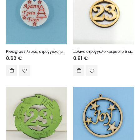
Plexiglass λευκό, στρόγγυλο, με ευχές, 2,5 εκ.
Ξύλινο στρόγγυλο κρεμαστό 5 εκ.
0.62
€
0.91
€