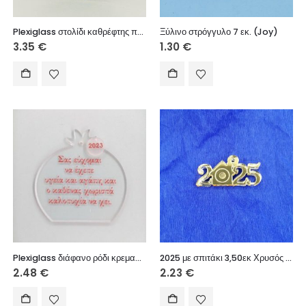
Plexiglass στολίδι καθρέφτης πράσινος 7 εκ.
Ξύλινο στρόγγυλο 7 εκ. (Joy)
3.35
€
1.30
€
Plexiglass διάφανο ρόδι κρεμαστό με ευχή 8 εκ.
2025 με σπιτάκι 3,50εκ Χρυσός καθρέφτης 5τεμ.
2.48
€
2.23
€