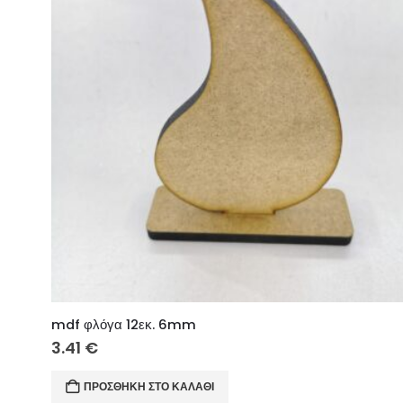
mdf φλόγα 12εκ. 6mm
3.41
€
ΠΡΟΣΘΉΚΗ ΣΤΟ ΚΑΛΆΘΙ