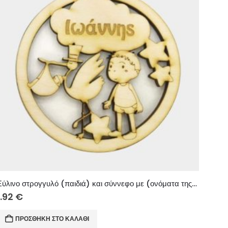
Ξύλινο στρογγυλό (παιδιά) και σύννεφο με (ονόματα της αρεσκείας σας) 10 εκ.
1.92
€
ΠΡΟΣΘΉΚΗ ΣΤΟ ΚΑΛΆΘΙ