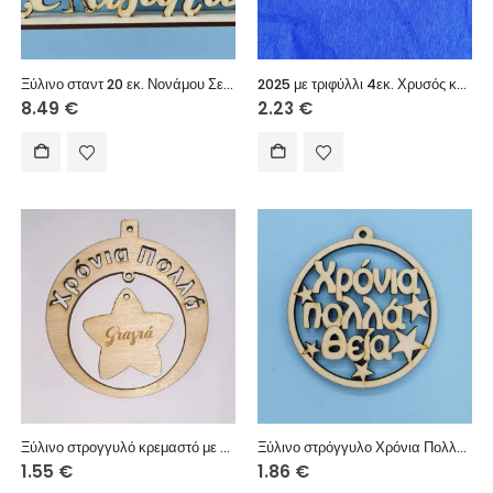
Ξύλινο σταντ 20 εκ. Νονάμου Σε αγαπώ
2025 με τριφύλλι 4εκ. Χρυσός καθρέφτης 5τεμ.
8.49
€
2.23
€
Ξύλινο στρογγυλό κρεμαστό με ευχές (Χρόνια Πολλά), σε αστέρι (Γιαγιά) 8 εκ.
Ξύλινο στρόγγυλο Χρόνια Πολλά (Θεία) 10 εκ.
1.55
€
1.86
€