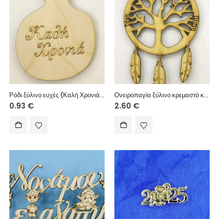
Ρόδι ξύλινο ευχές (Καλή Χρονιά) 6 εκ.
Ονειροπαγία ξύλινο κρεμαστό και Ευχή (Τύχη, Αγάπη, Υγεία, Πίστη) 12 εκ.
0.93
€
2.60
€