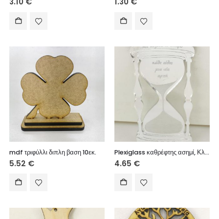
3.10
€
1.30
€
mdf τριφύλλι διπλη βαση 10εκ.
Plexiglass καθρέφτης ασημί, Κλεψύδρα με ευχή, 10 εκ.
5.52
€
4.65
€