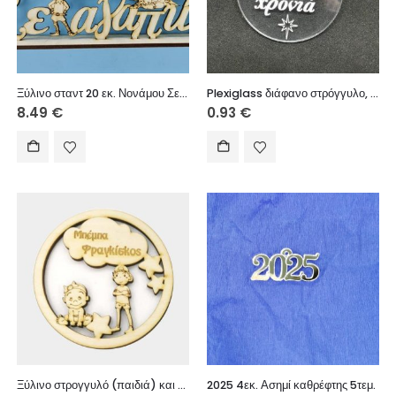
Ξύλινο σταντ 20 εκ. Νονάμου Σε αγαπώ
Plexiglass διάφανο στρόγγυλο, με ευχές (Καλή Χρονιά) 3 εκ.
8.49
€
0.93
€
Ξύλινο στρογγυλό (παιδιά) και σύννεφο με (ονόματα της αρεσκείας σας) 10 εκ.
2025 4εκ. Ασημί καθρέφτης 5τεμ.