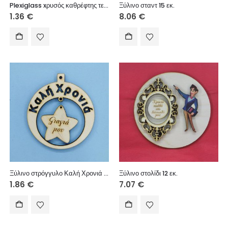
Plexiglass xρυσός καθρέφτης τετράφυλλο 3 εκ.
Ξύλινο σταντ 15 εκ.
1.36
€
8.06
€
Ξύλινο στρόγγυλο Καλή Χρονιά (Γιαγιά μου) 10 εκ.
Ξύλινο στολίδι 12 εκ.
1.86
€
7.07
€