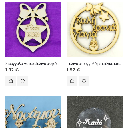
Στρογγυλό Αστέρι ξύλινο με φιόγκο και Ευχή (Τύχη) 10 εκ.
Ξύλινο στρογγυλό με φιόγκο και ευχές (Καλή Χρονιά γιαγιά) 10 εκ.
1.92
€
1.92
€