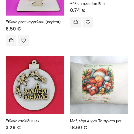
Ξύλινο πλακέτα 5 εκ.
0.74
€
Ξύλινο ρεσώ αγγελάκι (κορίτσι) Στον παππού και στην γιαγιά μου Με αγάπη 15 εκ.
6.50
€
Ξύλινο στολίδι 10 εκ.
Μαξιλάρι 41χ29 Τα πρώτα μου Χριστούγεννα
3.29
€
18.60
€