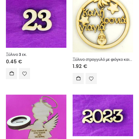
Ξύλινο 3 εκ.
Ξύλινο στρογγυλό με φιόγκο και ευχές (Καλή Χρονιά γιαγιά) 10 εκ.
0.45
€
1.92
€