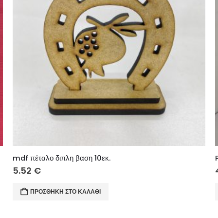
mdf πέταλο διπλη βαση 10εκ.
5.52
€
ΠΡΟΣΘΉΚΗ ΣΤΟ ΚΑΛΆΘΙ