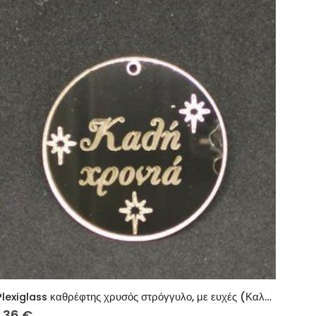
Plexiglass καθρέφτης χρυσός στρόγγυλο, με ευχές (Καλή Χρονιά) 3 εκ.
1.36
€