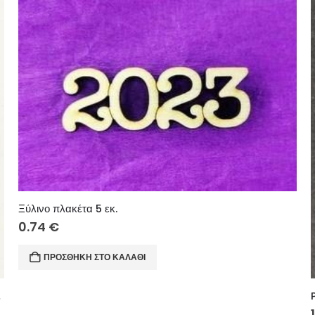
Ξύλινο πλακέτα 5 εκ.
0.74
€
ΠΡΟΣΘΉΚΗ ΣΤΟ ΚΑΛΆΘΙ
ύ) 10 εκ.