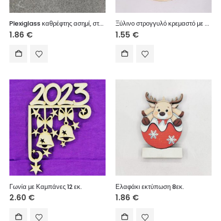
Plexiglass καθρέφτης ασημί, στρόγγυλο με ευχές, 4 εκ.
Ξύλινο στρογγυλό κρεμαστό με ευχές (Χρόνια Πολλά), σε αστέρι (Γιαγιά) 8 εκ.
1.86
€
1.55
€
Γωνία με Καμπάνες 12 εκ.
Ελαφάκι εκτύπωση 8εκ.
2.60
€
1.86
€