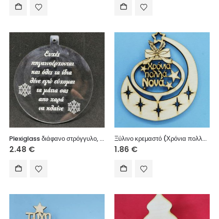
Plexiglass διάφανο στρόγγυλο, με ευχές (στιχάκι) 8 εκ.
Ξύλινο κρεμαστό (Χρόνια πολλά Νονά) 10 εκ.
2.48
€
1.86
€