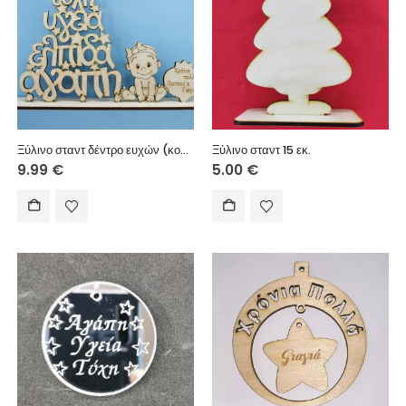
Ξύλινο σταντ δέντρο ευχών (κορίτσι) Χρόνια πολλά Παππού και Γιαγιά 25 εκ.
Ξύλινο σταντ 15 εκ.
9.99
€
5.00
€