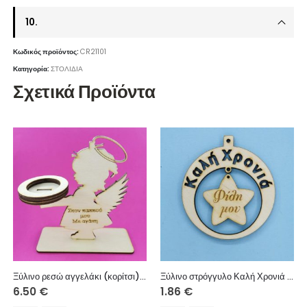
10.
Κωδικός προϊόντος:
CR21101
Κατηγορία:
ΣΤΟΛΙΔΙΑ
Σχετικά Προϊόντα
Ξύλινο ρεσώ αγγελάκι (κορίτσι) Στον παππού μου Με αγάπη 15 εκ.
Ξύλινο στρόγγυλο Καλή Χρονιά (φίλη μου) 10 εκ.
6.50
€
1.86
€