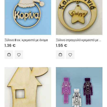
Ξύλινο 8 εκ. κρεμαστό με όνομα
Ξύλινο στρογγυλό κρεμαστό με ευχές (Καλή Χρονιά), σε αστέρι (όνομα δικό σας) 10 εκ.
1.36
€
1.55
€