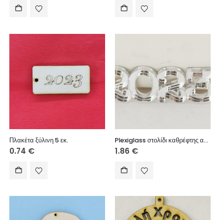
Πλακέτα ξύλινη 5 εκ.
Plexiglass στολίδι καθρέφτης ασημί 4 εκ.
0.74
€
1.86
€