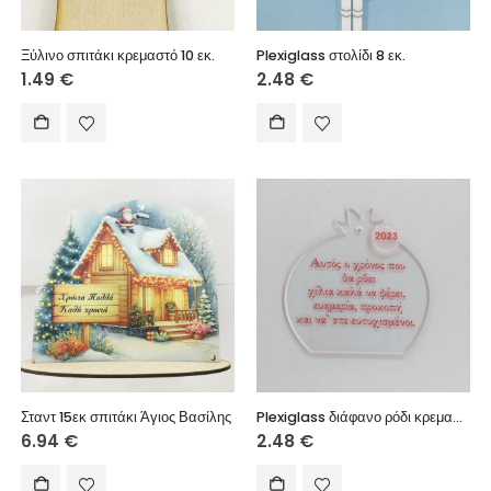
Ξύλινο σπιτάκι κρεμαστό 10 εκ.
Plexiglass στολίδι 8 εκ.
1.49
€
2.48
€
Σταντ 15εκ σπιτάκι Άγιος Βασίλης
Plexiglass διάφανο ρόδι κρεμαστό με ευχή 8 εκ.
6.94
€
2.48
€