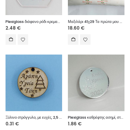
Plexiglass διάφανο ρόδι κρεμαστό με ευχή 8 εκ.
Μαξιλάρι 41χ29 Τα πρώτα μου Χριστούγεννα
2.48
€
18.60
€
Ξύλινο στρόγγυλο, με ευχές, 2,5 εκ.
Plexiglass καθρέφτης ασημί, στρόγγυλο με ευχή, 4 εκ.
0.31
€
1.86
€