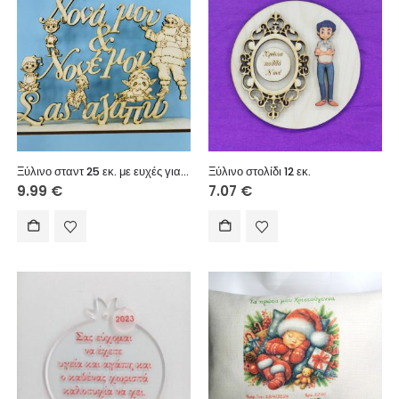
Ξύλινο σταντ 25 εκ. με ευχές για νονούς
Ξύλινο στολίδι 12 εκ.
9.99
€
7.07
€