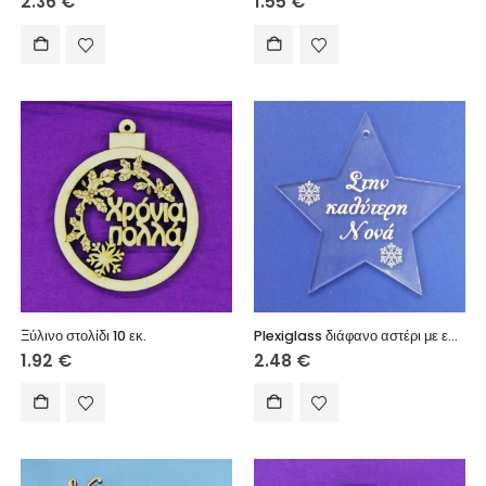
2.36
€
1.55
€
Ξύλινο στολίδι 10 εκ.
Plexiglass διάφανο αστέρι με ευχές (Στην καλύτερη Νονά) 8 εκ.
1.92
€
2.48
€