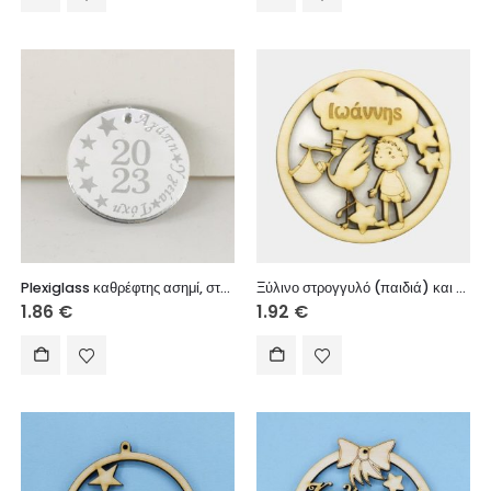
Plexiglass καθρέφτης ασημί, στρόγγυλο με ευχές, 4 εκ.
Ξύλινο στρογγυλό (παιδιά) και σύννεφο με (ονόματα της αρεσκείας σας) 10 εκ.
1.86
€
1.92
€