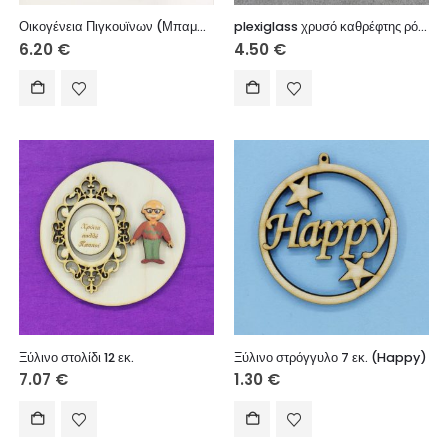
Οικογένεια Πιγκουϊνων (Μπαμπάς – Μαμά 12 εκ. + 1 Παιδί 10 εκ.) *Για επιπλέον παιδιά ανάλογη χρέωση.
plexiglass χρυσό καθρέφτης ρόδι 8 εκ.
6.20
€
4.50
€
Ξύλινο στολίδι 12 εκ.
Ξύλινο στρόγγυλο 7 εκ. (Happy)
7.07
€
1.30
€