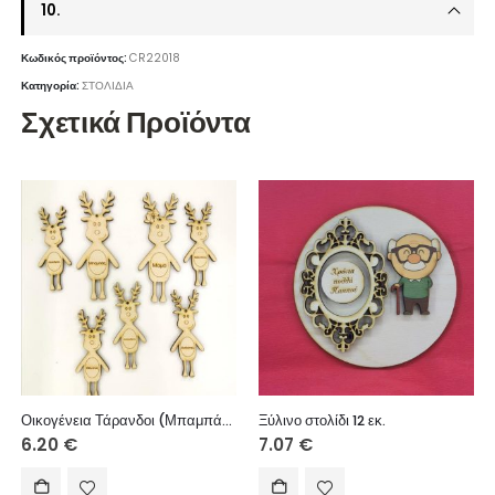
10.
Κωδικός προϊόντος:
CR22018
Κατηγορία:
ΣΤΟΛΙΔΙΑ
Σχετικά Προϊόντα
Οικογένεια Τάρανδοι (Μπαμπάς – Μαμά 12 εκ. + 1 Παιδί 10 εκ.) *Για επιπλέον παιδιά ανάλογη χρέωση.
Ξύλινο στολίδι 12 εκ.
6.20
€
7.07
€