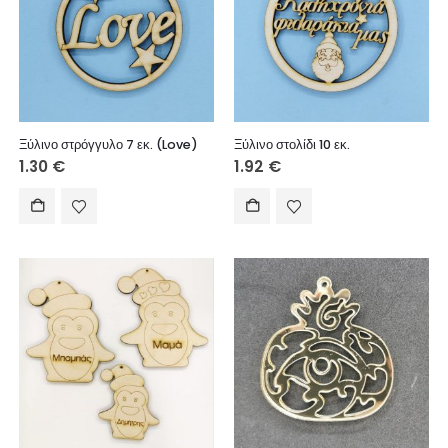
Ξύλινο στρόγγυλο 7 εκ. (Love)
Ξύλινο στολίδι 10 εκ.
1.30
€
1.92
€